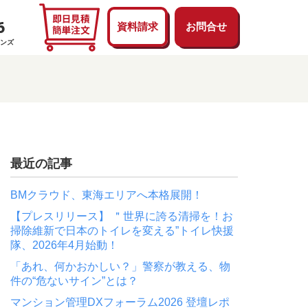
6
資料請求
お問合せ
ョンズ
ンテナンス：BMプライム
くあるご質問
次世代コールセンター
理
業エリア
エアコン
トイレ
水のトラブル
鍵
最近の記事
電気設備
ガス(給湯器/ガスコンロ)
BMクラウド、東海エリアへ本格展開！
窓ガラス
【プレスリリース】 ＂世界に誇る清掃を！お
掃除維新で日本のトイレを変える”トイレ快援
隊、2026年4月始動！
「あれ、何かおかしい？」警察が教える、物
件の“危ないサイン”とは？
マンション管理DXフォーラム2026 登壇レポ