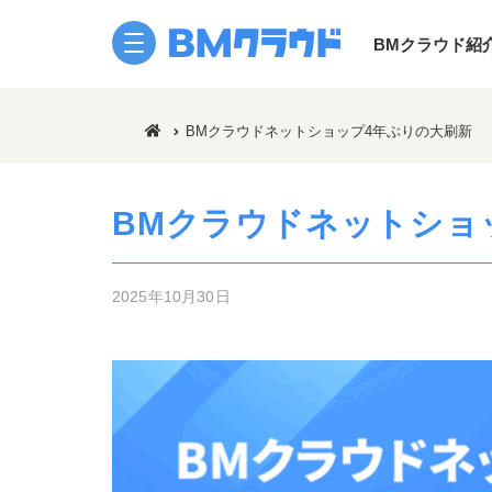
BMクラウド紹
BMクラウドネットショップ4年ぶりの大刷新
定期清掃/巡回清掃
はじめての方へ
サポート体制
BMクラウド日常清掃
建物管理を簡単見積・簡
利用別ガイド 現
空室対策
デジタルな建物管理
利用別ガイド 
BMクラウドネットショ
販売中物件クリーニング
作業予定日の確認
利用別ガイド 
空家・空部屋巡回
作業報告書の確認
利用別ガイド 
建物巡回点検
請求書の確認
利用別ガイド 
2025年10月30日
特別清掃
はじめてナビ電話サポー
セミナー/ウェビ
植栽管理
活用ナビ
建物軽作業
注目商材トレンド
掲示物無料ダウンロード
ユーザーインタビュー
不用品回収
BMクラウド東海