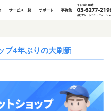
平日9時-18時
03-6277-219
介
サービス一覧
サポート
事例集
(株)アセットコミュニケーシ
消防設備点検
BMクラウドとは
お役立ち資料一覧
空室管理（空き部屋巡回）
お役立ち記事一覧
総合ビルメ
よ
単発注
場ワーカー
貯水槽点検清掃
BMクラウドが目指すもの➀
メルマガバックナンバー
原状回復DX
対談
AI×施設管
営
ユーザマニュアル
増圧ポンプ点検
BMクラウドが目指すもの②
入居前点検
ップ4年ぶりの大刷新
ネットショップ利用
エレベーター点検DX
課題解決施策集
リペア
ビジネスユーザマニュアル
建築設備定期検査
管理業務の「ざんねん」なあるある
外国人入居者対応
原状回復マニュアル
定期建物巡回点検
エコバスリフォーム
ト予約
ナー
特定建築物定期調査
トイレ清掃
給排水管無料診断
プチリフォーム
補修・雑工事
LED交換工事
エレベーターリニューアルDX