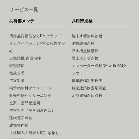
サービス一覧
共有部メンテ
共用部点検
清掃品質管理ならBMクラウド｜
給排水管無料診断
インスペクション×写真報告で安
消防設備点検
心
貯水槽点検清掃
定期清掃/巡回清掃
増圧ポンプ点検
特別清掃
エレベーター点検DX with BMク
植栽管理
ラウド
空室対策
建築設備定期検査
掲示物無料ダウンロード
特定建築物定期調査
販売中物件クリーニング
定期建物巡回点検
空家・空部屋巡回
空室管理（空き部屋巡回）
建物巡回点検
建物軽作業
【外国人入居者対応】緊急も、