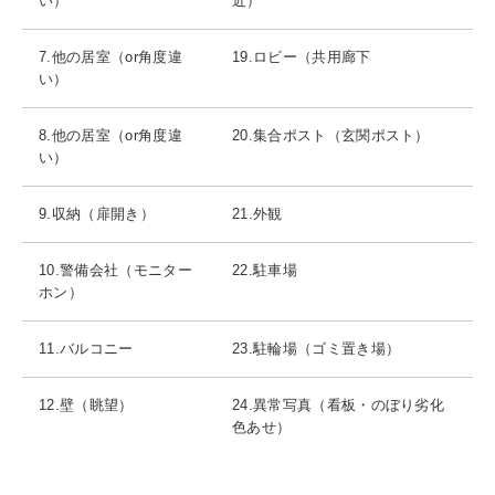
い）
近）
7.他の居室（or角度違
19.ロビー（共用廊下
い）
8.他の居室（or角度違
20.集合ポスト（玄関ポスト）
い）
9.収納（扉開き）
21.外観
10.警備会社（モニター
22.駐車場
ホン）
11.バルコニー
23.駐輪場（ゴミ置き場）
12.壁（眺望）
24.異常写真（看板・のぼり劣化
色あせ）