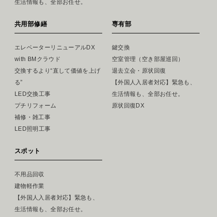
生活情報も、全部お任せ。
共用部修繕
専有部
エレベーターリニューアルDX
鍵交換
with BMクラウド
空室管理（空き部屋巡回）
交換するより“直して価値を上げ
退去立会・原状回復
る”
【外国人入居者対応】緊急も、
LED交換工事
生活情報も、全部お任せ。
プチリフォーム
原状回復DX
補修・雑工事
LED照明工事
スポット
不用品回収
建物軽作業
【外国人入居者対応】緊急も、
生活情報も、全部お任せ。