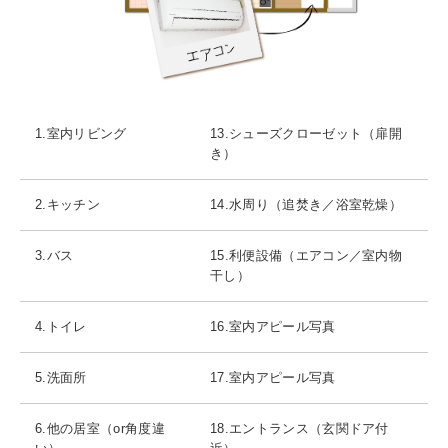
1.室内リビング
13.シューズクローゼット（扉開
き）
2.キッチン
14.水周り（追焚き／浴室乾燥）
3.バス
15.利便設備（エアコン／室内物
干し）
4.トイレ
16.室内アピール写真
5.洗面所
17.室内アピール写真
6.他の居室（or角度違
18.エントランス（玄関ドア付