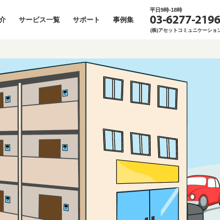
平日9時-18時
03-6277-219
介
サービス一覧
サポート
事例集
(株)アセットコミュニケーショ
消防設備点検
BMクラウドとは
お役立ち資料一覧
空室管理（空き部屋巡回）
お役立ち記事一覧
総合ビル
発注
場ワーカー
貯水槽点検清掃
BMクラウドが目指すもの➀
メルマガバックナンバー
原状回復DX
対談
AI×施設
ーザマニュアル
増圧ポンプ点検
BMクラウドが目指すもの②
入居前点検
ットショップ利用
エレベーター点検DX
課題解決施策集
リペア
ジネスユーザマニュアル
建築設備定期検査
管理業務の「ざんねん」なあるある
外国人入居者対応
状回復マニュアル
定期建物巡回点検
エコバスリフォーム
予約
ナー
特定建築物定期調査
トイレ清掃
給排水管無料診断
プチリフォーム
補修・雑工事
LED交換工事
エレベーターリニューアルDX