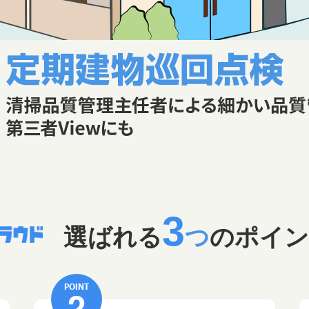
3
選ばれる
つ
のポイン
POINT
2