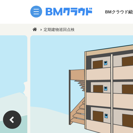
BMクラウド紹
定期建物巡回点検
定期清掃/巡回清掃
はじめての方へ
サポート体制
BMクラウド日常清掃
建物管理を簡単見積・簡単
利用別ガイド 現
空室対策
デジタルな建物管理
利用別ガイド ユ
販売中物件クリーニング
作業予定日の確認
利用別ガイド ネ
空家・空部屋巡回
作業報告書の確認
利用別ガイド ビ
建物巡回点検
請求書の確認
利用別ガイド 原
特別清掃
はじめてナビ電話サポート
セミナー/ウェビ
植栽管理
活用ナビ
建物軽作業
注目商材トレンド
掲示物無料ダウンロード
ユーザーインタビュー
不用品回収
BMクラウド東海