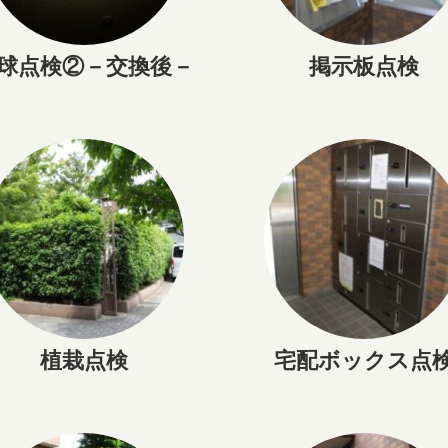
球点検②－交換後－
掲示板点検
植栽点検
宅配ボックス点