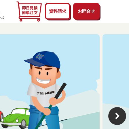
6
資料請求
お問合せ
ンズ
メンテナンス：BMプライム
よくあるご質問
次世代コールセンター
管理
営業エリア
エアコン
トイレ
水のトラブル
鍵
電気設備
ガス(給湯器/ガスコンロ)
窓ガラス