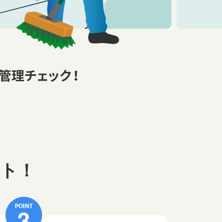
ト！
POINT
3