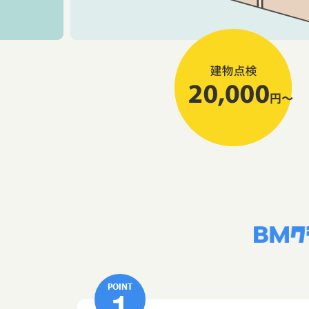
POINT
1