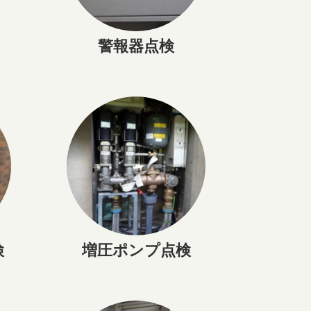
警報器点検
検
増圧ポンプ点検