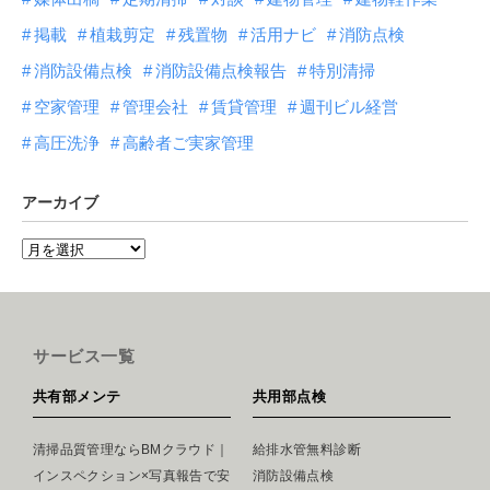
掲載
植栽剪定
残置物
活用ナビ
消防点検
消防設備点検
消防設備点検報告
特別清掃
空家管理
管理会社
賃貸管理
週刊ビル経営
高圧洗浄
高齢者ご実家管理
アーカイブ
サービス一覧
共有部メンテ
共用部点検
清掃品質管理ならBMクラウド｜
給排水管無料診断
インスペクション×写真報告で安
消防設備点検