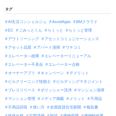
タグ
AI生活コンシェルジュ
AssetApps
BMクラウド
EC
ごみっとくん
らくっと
らくっと管理
アウトソーシング
アセットコミュニケーションズ
アセット品質
アパート清掃
ウチコミ
エレベータ―故障
エレベーターリニューアル
エレベーター不具合
エレベーター点検
オーナーアプリ
キャンペーン
デメリット
ビルクリーニング技能士
ビルディングマネジメント
プレスリリース
ポリッシャー洗浄
マンション清掃
マンション管理
メディア掲載
メリット
不用品
不用品回収
使い方
全国賃貸住宅新聞
報告書
媒体出稿
定期清掃
対談
建物管理
建物軽作業