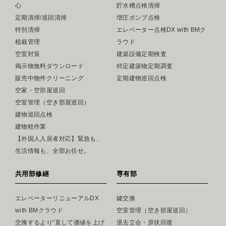
心
貯水槽点検清掃
定期清掃/巡回清掃
増圧ポンプ点検
特別清掃
エレベーター点検DX with BMク
植栽管理
ラウド
空室対策
建築設備定期検査
掲示物無料ダウンロード
特定建築物定期調査
販売中物件クリーニング
定期建物巡回点検
空家・空部屋巡回
空室管理（空き部屋巡回）
建物巡回点検
建物軽作業
【外国人入居者対応】緊急も、
生活情報も、全部お任せ。
共用部修繕
専有部
エレベーターリニューアルDX
鍵交換
with BMクラウド
空室管理（空き部屋巡回）
交換するより“直して価値を上げ
退去立会・原状回復