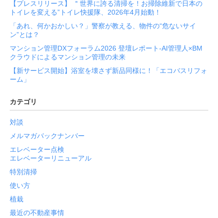
【プレスリリース】 ＂世界に誇る清掃を！お掃除維新で日本の
トイレを変える”トイレ快援隊、2026年4月始動！
「あれ、何かおかしい？」警察が教える、物件の“危ないサイ
ン”とは？
マンション管理DXフォーラム2026 登壇レポート-AI管理人×BM
クラウドによるマンション管理の未来
【新サービス開始】浴室を壊さず新品同様に！「エコバスリフォ
ーム」
カテゴリ
対談
メルマガバックナンバー
エレベーター点検
エレベーターリニューアル
特別清掃
使い方
植栽
最近の不動産事情