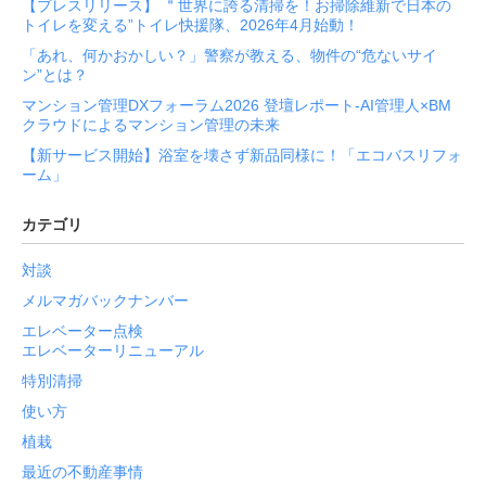
【プレスリリース】 ＂世界に誇る清掃を！お掃除維新で日本の
トイレを変える”トイレ快援隊、2026年4月始動！
「あれ、何かおかしい？」警察が教える、物件の“危ないサイ
ン”とは？
マンション管理DXフォーラム2026 登壇レポート-AI管理人×BM
クラウドによるマンション管理の未来
【新サービス開始】浴室を壊さず新品同様に！「エコバスリフォ
ーム」
カテゴリ
対談
メルマガバックナンバー
エレベーター点検
エレベーターリニューアル
特別清掃
使い方
植栽
最近の不動産事情