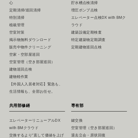
心
貯水槽点検清掃
定期清掃/巡回清掃
増圧ポンプ点検
特別清掃
エレベーター点検DX with BMク
植栽管理
ラウド
空室対策
建築設備定期検査
掲示物無料ダウンロード
特定建築物定期調査
販売中物件クリーニング
定期建物巡回点検
空家・空部屋巡回
空室管理（空き部屋巡回）
建物巡回点検
建物軽作業
【外国人入居者対応】緊急も、
生活情報も、全部お任せ。
共用部修繕
専有部
エレベーターリニューアルDX
鍵交換
with BMクラウド
空室管理（空き部屋巡回）
交換するより“直して価値を上げ
退去立会・原状回復