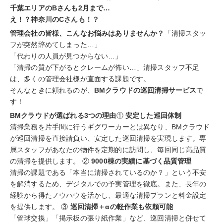
千葉エリアのBさんも2月まで…
え！？神奈川のCさんも！？
管理会社の皆様、こんなお悩みはありませんか？
「清掃スタッ
フが突然辞めてしまった…」
「代わりの人員が見つからない…」
「清掃の質が下がるとクレームが怖い…」清掃スタッフ不足
は、多くの管理会社様が直面する課題です。
そんなときに頼れるのが、
BMクラウドの巡回清掃サービス
で
す！
BMクラウドが選ばれる3つの理由
①
安定した巡回体制
清掃業務を片手間に行うギグワーカーとは異なり、BMクラウド
が巡回清掃を直接請負い、安定した巡回清掃を実現します。専
属スタッフがあなたの物件を定期的に訪問し、毎回同じ高品質
の清掃を提供します。 ②
9000棟の実績に基づく品質管理
清掃の課題である「本当に清掃されているのか？」という不安
を解消するため、デジタルでの予実管理を徹底。また、長年の
経験から得たノウハウを活かし、最適な清掃プランと料金設定
を提供します。 ③
巡回清掃＋αの軽作業も依頼可能
「管球交換」「掲示板の張り紙作業」など、巡回清掃と併せて