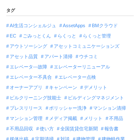
タグ
AI生活コンシェルジュ
AssetApps
BMクラウド
EC
ごみっとくん
らくっと
らくっと管理
アウトソーシング
アセットコミュニケーションズ
アセット品質
アパート清掃
ウチコミ
エレベータ―故障
エレベーターリニューアル
エレベーター不具合
エレベーター点検
オーナーアプリ
キャンペーン
デメリット
ビルクリーニング技能士
ビルディングマネジメント
プレスリリース
ポリッシャー洗浄
マンション清掃
マンション管理
メディア掲載
メリット
不用品
不用品回収
使い方
全国賃貸住宅新聞
報告書
媒体出稿
定期清掃
対談
建物管理
建物軽作業