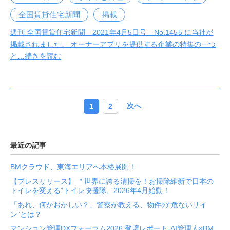
全国賃貸住宅新聞
掲載
週刊 全国賃貸住宅新聞 2021年4月5日号 No.1455 に当社が
掲載されました。 オーナーアプリを提供する企業の特集の一つ
と…
続きを読む
次へ
1
2
最近の記事
BMクラウド、東海エリアへ本格展開！
【プレスリリース】 ＂世界に誇る清掃を！お掃除維新で日本の
トイレを変える”トイレ快援隊、2026年4月始動！
「あれ、何かおかしい？」警察が教える、物件の“危ないサイ
ン”とは？
マンション管理DXフォーラム2026 登壇レポート-AI管理人×BM