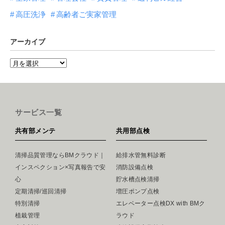
高圧洗浄
高齢者ご実家管理
アーカイブ
サービス一覧
共有部メンテ
共用部点検
清掃品質管理ならBMクラウド｜
給排水管無料診断
インスペクション×写真報告で安
消防設備点検
心
貯水槽点検清掃
定期清掃/巡回清掃
増圧ポンプ点検
特別清掃
エレベーター点検DX with BMク
植栽管理
ラウド