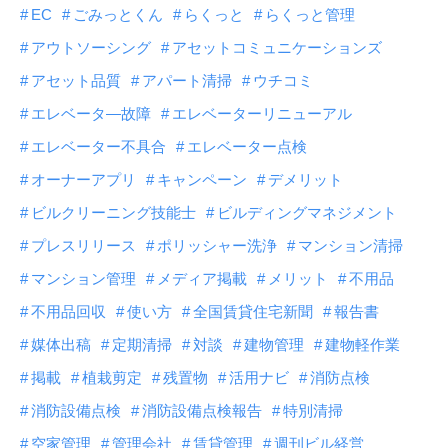
EC
ごみっとくん
らくっと
らくっと管理
アウトソーシング
アセットコミュニケーションズ
アセット品質
アパート清掃
ウチコミ
エレベータ―故障
エレベーターリニューアル
エレベーター不具合
エレベーター点検
オーナーアプリ
キャンペーン
デメリット
ビルクリーニング技能士
ビルディングマネジメント
プレスリリース
ポリッシャー洗浄
マンション清掃
マンション管理
メディア掲載
メリット
不用品
不用品回収
使い方
全国賃貸住宅新聞
報告書
媒体出稿
定期清掃
対談
建物管理
建物軽作業
掲載
植栽剪定
残置物
活用ナビ
消防点検
消防設備点検
消防設備点検報告
特別清掃
空家管理
管理会社
賃貸管理
週刊ビル経営