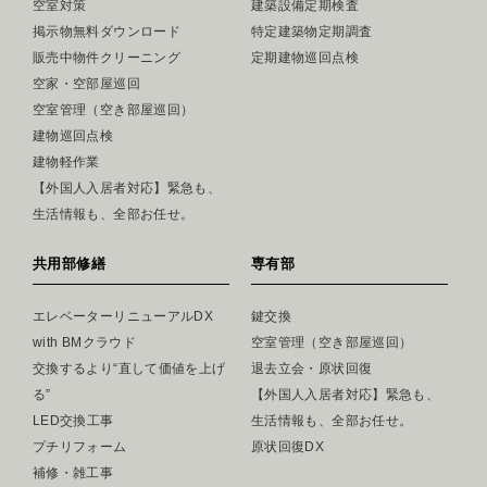
空室対策
建築設備定期検査
掲示物無料ダウンロード
特定建築物定期調査
販売中物件クリーニング
定期建物巡回点検
空家・空部屋巡回
空室管理（空き部屋巡回）
建物巡回点検
建物軽作業
【外国人入居者対応】緊急も、
生活情報も、全部お任せ。
共用部修繕
専有部
エレベーターリニューアルDX
鍵交換
with BMクラウド
空室管理（空き部屋巡回）
交換するより“直して価値を上げ
退去立会・原状回復
る”
【外国人入居者対応】緊急も、
LED交換工事
生活情報も、全部お任せ。
プチリフォーム
原状回復DX
補修・雑工事