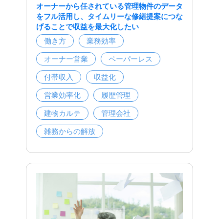
オーナーから任されている管理物件のデータ
をフル活用し、タイムリーな修繕提案につな
げることで収益を最大化したい
働き方
業務効率
オーナー営業
ペーパーレス
付帯収入
収益化
営業効率化
履歴管理
建物カルテ
管理会社
雑務からの解放