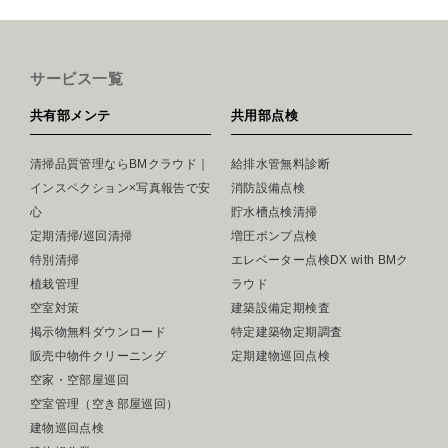
サービス一覧
共有部メンテ
共用部点検
清掃品質管理ならBMクラウド｜
給排水管無料診断
インスペクション×写真報告で安
消防設備点検
心
貯水槽点検清掃
定期清掃/巡回清掃
増圧ポンプ点検
特別清掃
エレベーター点検DX with BMク
植栽管理
ラウド
空室対策
建築設備定期検査
掲示物無料ダウンロード
特定建築物定期調査
販売中物件クリーニング
定期建物巡回点検
空家・空部屋巡回
空室管理（空き部屋巡回）
建物巡回点検