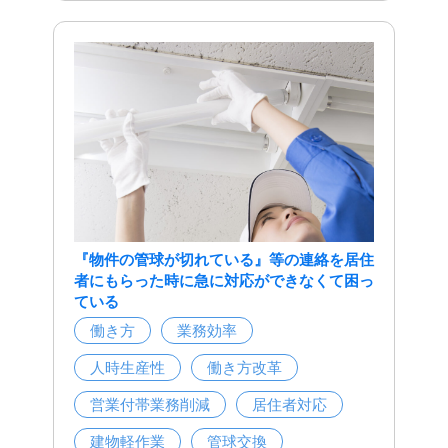
『物件の管球が切れている』等の連絡を居住
者にもらった時に急に対応ができなくて困っ
ている
働き方
業務効率
人時生産性
働き方改革
営業付帯業務削減
居住者対応
建物軽作業
管球交換