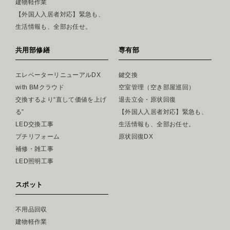
建物軽作業
【外国人入居者対応】緊急も、
生活情報も、全部お任せ。
共用部修繕
専有部
エレベーターリニューアルDX
鍵交換
with BMクラウド
空室管理（空き部屋巡回）
交換するより“直して価値を上げ
退去立会・原状回復
る”
【外国人入居者対応】緊急も、
LED交換工事
生活情報も、全部お任せ。
プチリフォーム
原状回復DX
補修・雑工事
LED照明工事
スポット
不用品回収
建物軽作業