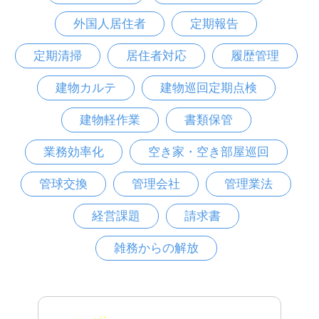
外国人居住者
定期報告
定期清掃
居住者対応
履歴管理
建物カルテ
建物巡回定期点検
建物軽作業
書類保管
業務効率化
空き家・空き部屋巡回
管球交換
管理会社
管理業法
経営課題
請求書
雑務からの解放